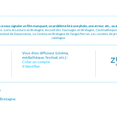
pas à nous signaler un film manquant, un problème lié à une photo, une erreur, etc., o
ue : Livre et Lecture en Bretagne, Accueil des Tournages en Bretagne, Cinémathèqu
stival de Douarnenez, Le Cinéma en Bretagne de Tangui Perron, Les sociétés de prod
catalogue.
Vous êtes diffuseur (cinéma,
médiathèque, festival, etc.) :
Créer un compte
S’identifier
e
 Bretagne.