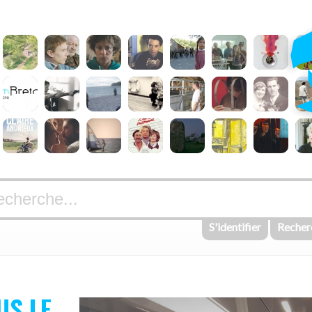
S'identifier
Recher
US LE