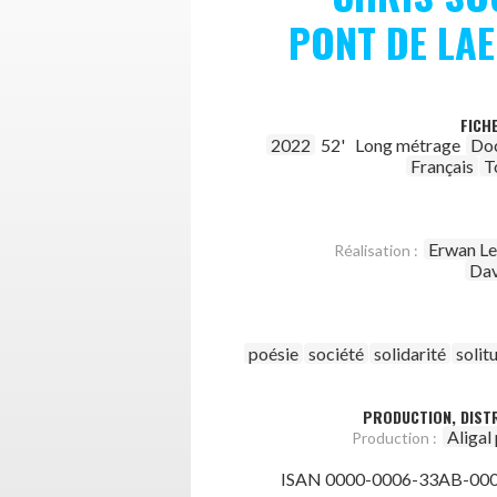
PONT DE LA
FICH
2022
52'
Long métrage
Do
Français
T
Erwan Le
Réalisation :
Dav
poésie
société
solidarité
solit
PRODUCTION, DISTR
Aligal
Production :
ISAN 0000-0006-33AB-000