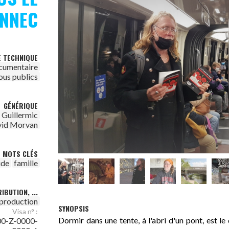
ENNEC
E TECHNIQUE
cumentaire
ous publics
GÉNÉRIQUE
 Guillermic
id Morvan
MOTS CLÉS
ude
famille
IBUTION, ...
 production
SYNOPSIS
Visa n° :
Dormir dans une tente, à l'abri d'un pont, est le
0-Z-0000-