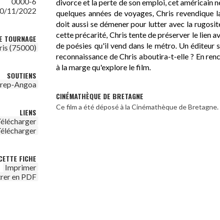
0000-6
divorce et la perte de son emploi, cet américain né
0/11/2022
quelques années de voyages, Chris revendique l
doit aussi se démener pour lutter avec la rugosi
cette précarité, Chris tente de préserver le lien av
DE TOURNAGE
de poésies qu'il vend dans le métro. Un éditeur s
ris (75000)
reconnaissance de Chris aboutira-t-elle ? En renc
à la marge qu'explore le film.
SOUTIENS
irep-Angoa
CINÉMATHÈQUE DE BRETAGNE
Ce film a été déposé à la Cinémathèque de Bretagne.
LIENS
élécharger
élécharger
CETTE FICHE
Imprimer
trer en PDF