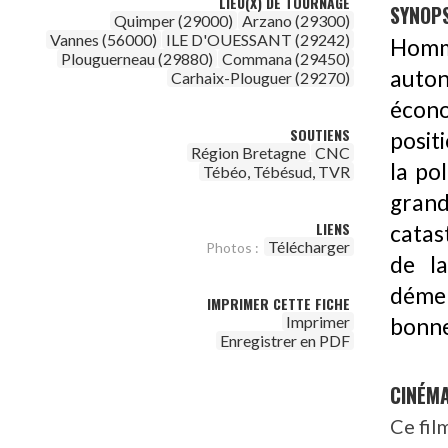
LIEU(X) DE TOURNAGE
SYNOPS
Quimper (29000)
Arzano (29300)
Vannes (56000)
ILE D'OUESSANT (29242)
Homm
Plouguerneau (29880)
Commana (29450)
auton
Carhaix-Plouguer (29270)
écono
SOUTIENS
posit
Région Bretagne
CNC
la po
Tébéo, Tébésud, TVR
gran
LIENS
catas
Télécharger
Photos :
de l
démen
IMPRIMER CETTE FICHE
Imprimer
bonne
Enregistrer en PDF
CINÉM
Ce fil