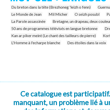
Du breton dans la tête (Brezhoneg 'leizh o fenn)
Guernuc
Le Monde de Jean
Mil Micher
O seizh posubl
P
La Parole assassinée
Bretagne, un drapeau, deux couleu
50 ans de programmes télévisés en langue bretonne
Dre
Kan ar piker meint (Le chant des tailleurs de pierre)
Korf
L'Homme à l'echarpe blanche
Des étoiles dans la voix
Ce catalogue est participatif
manquant, un problème lié à un