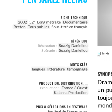
FICHE TECHNIQUE
2002
52'
Long métrage
Documentaire
Breton
Tous publics
Sous-titré en français
GÉNÉRIQUE
Soazig Daniellou
Réalisation :
Soazig Daniellou
Scénario :
MOTS CLÉS
langues
littérature
témoignage
SYNOPS
Drama
PRODUCTION, DISTRIBUTION, ...
France 3 Ouest
Production :
un pu
Kalanna Production
touj
mond
PRIX & SÉLECTIONS EN FESTIVALS
Festival de Douarnenez