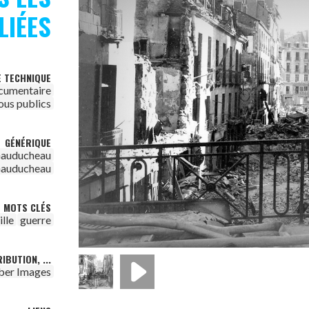
LIÉES
E TECHNIQUE
cumentaire
ous publics
GÉNÉRIQUE
Gauducheau
Gauducheau
MOTS CLÉS
ille
guerre
IBUTION, ...
ber Images