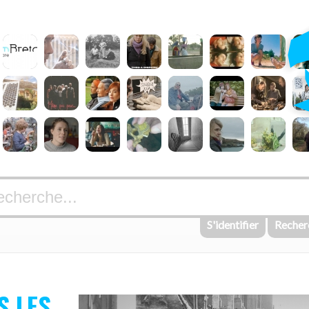
S'identifier
Recher
S LES