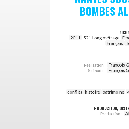
BOMBES AL
FICH
2011
52'
Long métrage
Do
Français
T
François 
Réalisation :
François 
Scénario :
conflits
histoire
patrimoine
v
PRODUCTION, DISTR
A
Production :