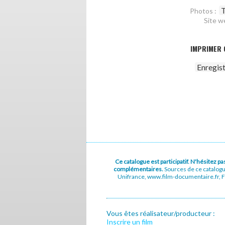
T
Photos :
Site w
IMPRIMER 
Enregis
Ce catalogue est participatif. N'hésitez 
complémentaires.
Sources de ce catalog
Unifrance, www.film-documentaire.fr, Fe
Vous êtes réalisateur/producteur :
Inscrire un film