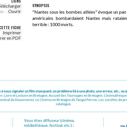
LIENS
SYNOPSIS
élécharger
Ouvrir
"Nantes sous les bombes alliées" évoque un pan m
eb :
américains bombardaient Nantes mais rataient
terrible : 1000 morts.
CETTE FICHE
Imprimer
trer en PDF
pas à nous signaler un film manquant, un problème lié à une photo, une erreur, etc., o
ue : Livre et Lecture en Bretagne, Accueil des Tournages en Bretagne, Cinémathèqu
stival de Douarnenez, Le Cinéma en Bretagne de Tangui Perron, Les sociétés de prod
catalogue.
Vous êtes diffuseur (cinéma,
médiathèque, festival, etc.) :