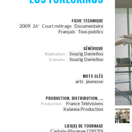
FICHE TECHNIQUE
2009
26'
Court métrage
Documentaire
Français
Tous publics
GÉNÉRIQUE
Soazig Daniellou
Réalisation :
Soazig Daniellou
Scénario :
MOTS CLÉS
arts
jeunesse
PRODUCTION, DISTRIBUTION, ...
France Télévisions
Production :
Kalanna Production
LIEU(X) DE TOURNAGE
Carhaix-Plouguer (29270)