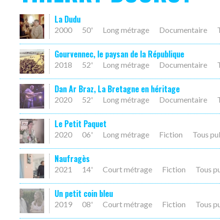
La Dudu
2000
50'
Long métrage
Documentaire
Gourvennec, le paysan de la République
2018
52'
Long métrage
Documentaire
Dan Ar Braz, La Bretagne en héritage
2020
52'
Long métrage
Documentaire
Le Petit Paquet
2020
06'
Long métrage
Fiction
Tous pu
Naufragès
2021
14'
Court métrage
Fiction
Tous p
Un petit coin bleu
2019
08'
Court métrage
Fiction
Tous p