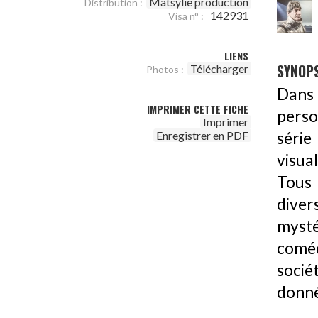
Matsylie production
Distribution :
142931
Visa n° :
LIENS
SYNOPS
Télécharger
Photos :
Dans 
IMPRIMER CETTE FICHE
perso
Imprimer
série
Enregistrer en PDF
visua
Tous 
dive
mysté
coméd
socié
donné 