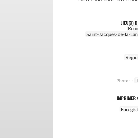
LIEU(X) 
Renn
Saint-Jacques-de-la-La
Régio
T
Photos :
IMPRIMER 
Enregis