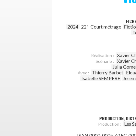
FICH
2024
22'
Court métrage
Ficti
T
Xavier 
Réalisation :
Xavier 
Scénario :
Julia Gome
Thierry Barbet
Elou
Avec :
Isabelle SEMPERE
Jere
PRODUCTION, DISTR
Les S
Production :
ISAN 0000-0005-A1FC-000