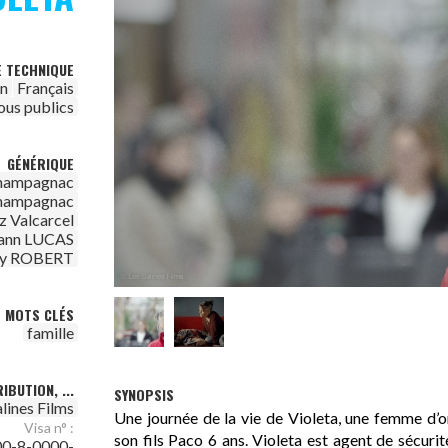
E TECHNIQUE
on
Français
ous publics
GÉNÉRIQUE
Champagnac
Champagnac
z Valcarcel
ann LUCAS
my ROBERT
MOTS CLÉS
famille
IBUTION, ...
SYNOPSIS
alines Films
Une journée de la vie de Violeta, une femme d’o
Visa n° :
son fils Paco 6 ans. Violeta est agent de sécuri
0-8-0000-