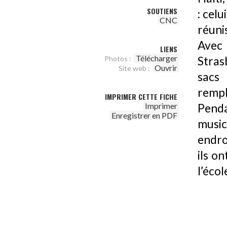
SOUTIENS
: cel
CNC
réuni
Avec 
LIENS
Télécharger
Photos :
Stras
Ouvrir
Site web :
sacs
rempl
IMPRIMER CETTE FICHE
Imprimer
Pend
Enregistrer en PDF
music
endro
ils o
l’éco