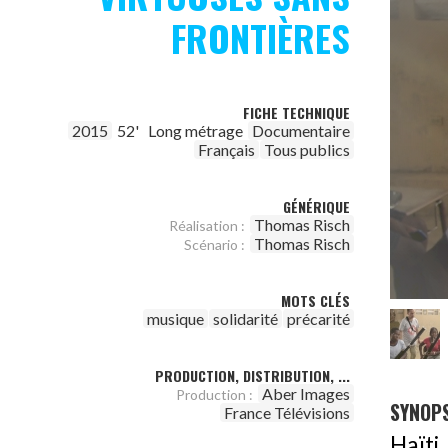
FRONTIÈRES
FICHE TECHNIQUE
2015
52'
Long métrage
Documentaire
Français
Tous publics
GÉNÉRIQUE
Thomas Risch
Réalisation :
Thomas Risch
Scénario :
MOTS CLÉS
musique
solidarité
précarité
PRODUCTION, DISTRIBUTION, ...
Aber Images
Production :
SYNOPS
France Télévisions
Haïti