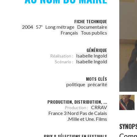
FICHE TECHNIQUE
2004
57'
Long métrage
Documentaire
Français
Tous publics
GÉNÉRIQUE
Isabelle Ingold
Réalisation :
Isabelle Ingold
Scénario :
MOTS CLÉS
politique
précarité
PRODUCTION, DISTRIBUTION, ...
CRRAV
Production :
France 3 Nord Pas de Calais
.Mille et Une. Films
SYNOPS
Commu
PRIX & SÉLECTIONS EN FESTIVALS