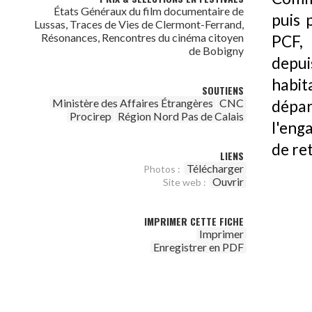
États Généraux du film documentaire de
puis 
Lussas, Traces de Vies de Clermont-Ferrand,
Résonances, Rencontres du cinéma citoyen
PCF, 
de Bobigny
depui
habit
SOUTIENS
Ministère des Affaires Étrangères
CNC
dépa
Procirep
Région Nord Pas de Calais
l'eng
de ret
LIENS
Télécharger
Photos :
Ouvrir
Site web :
IMPRIMER CETTE FICHE
Imprimer
Enregistrer en PDF