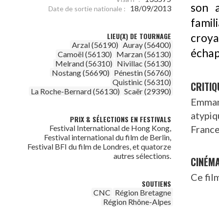
son a
18/09/2013
Date de sortie nationale :
famil
LIEU(X) DE TOURNAGE
croya
Arzal (56190)
Auray (56400)
échap
Camoël (56130)
Marzan (56130)
Melrand (56310)
Nivillac (56130)
Nostang (56690)
Pénestin (56760)
Quistinic (56310)
CRITIQ
La Roche-Bernard (56130)
Scaër (29390)
Emman
atypiq
PRIX & SÉLECTIONS EN FESTIVALS
France
Festival International de Hong Kong,
Festival international du film de Berlin,
Festival BFI du film de Londres, et quatorze
autres sélections.
CINÉM
Ce fil
SOUTIENS
CNC
Région Bretagne
Région Rhône-Alpes