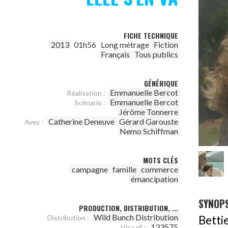
FICHE TECHNIQUE
2013
01h56
Long métrage
Fiction
Français
Tous publics
GÉNÉRIQUE
Emmanuelle Bercot
Réalisation :
Emmanuelle Bercot
Scénario :
Jérôme Tonnerre
Catherine Deneuve
Gérard Garouste
Avec :
Nemo Schiffman
MOTS CLÉS
campagne
famille
commerce
émancipation
SYNOPS
PRODUCTION, DISTRIBUTION, ...
Wild Bunch Distribution
Betti
Distribution :
133575
Visa n° :