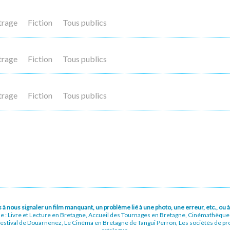
trage
Fiction
Tous publics
trage
Fiction
Tous publics
trage
Fiction
Tous publics
pas à nous signaler un film manquant, un problème lié à une photo, une erreur, etc., o
ue : Livre et Lecture en Bretagne, Accueil des Tournages en Bretagne, Cinémathèqu
stival de Douarnenez, Le Cinéma en Bretagne de Tangui Perron, Les sociétés de prod