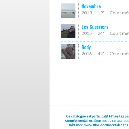
Novembre
2013
19'
Court mé
Les Guerriers
2015
24'
Court mé
Body
2016
42'
Court mé
Ce catalogue est participatif. N'hésitez 
complémentaires.
Sources de ce catalog
Unifrance, www.film-documentaire.fr, Fe