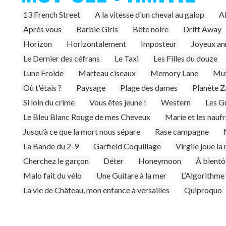
13 French Street
A la vitesse d'un cheval au galop
A
Après vous
Barbie Girls
Bête noire
Drift Away
Horizon
Horizontalement
Imposteur
Joyeux an
Le Dernier des céfrans
Le Taxi
Les Filles du douze
Lune Froide
Marteau ciseaux
Memory Lane
Mut
Où t'étais ?
Paysage
Plage des dames
Planète 
Si loin du crime
Vous êtes jeune !
Western
Les G
Le Bleu Blanc Rouge de mes Cheveux
Marie et les nauf
Jusqu’à ce que la mort nous sépare
Rase campagne
La Bande du 2-9
Garfield Coquillage
Virgile joue la
Cherchez le garçon
Déter
Honeymoon
À bientô
Malo fait du vélo
Une Guitare à la mer
L’Algorithme d
La vie de Château, mon enfance à versailles
Quiproquo