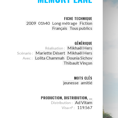
FICHE TECHNIQUE
2009
01h40
Long métrage
Fiction
Français
Tous publics
GÉNÉRIQUE
Mikhaël Hers
Réalisation :
Mariette Désert
Mikhaël Hers
Scénario :
Lolita Chammah
Dounia Sichov
Avec :
Thibault Vinçon
MOTS CLÉS
jeunesse
amitié
PRODUCTION, DISTRIBUTION, ...
Ad Vitam
Distribution :
119.567
Visa n° :