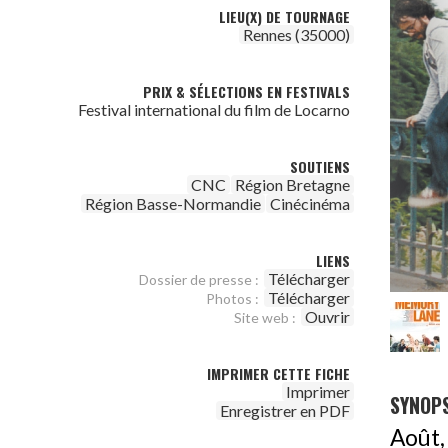
LIEU(X) DE TOURNAGE
Rennes (35000)
PRIX & SÉLECTIONS EN FESTIVALS
Festival international du film de Locarno
SOUTIENS
CNC
Région Bretagne
Région Basse-Normandie
Cinécinéma
LIENS
Télécharger
Dossier de presse :
Télécharger
Photos :
Ouvrir
Site web :
IMPRIMER CETTE FICHE
Imprimer
SYNOPS
Enregistrer en PDF
Août,