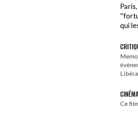
Paris
"fort
qui le
CRITIQ
Memor
évènem
Libéra
CINÉM
Ce fil