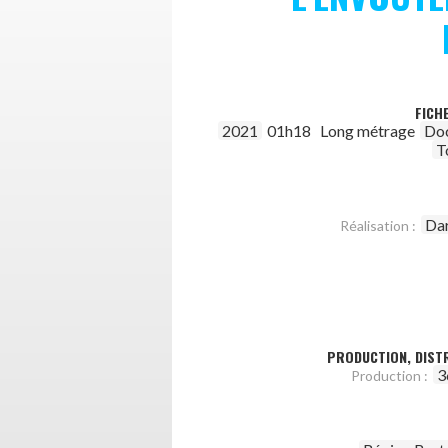
FICH
2021
01h18
Long métrage
Do
T
Dar
Réalisation :
PRODUCTION, DISTR
3
Production :