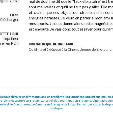
agne
CNC
mal de dos) me dit que le "taux vibratoire" est tr
sont mauvaises et qu'il ne faut pas y aller. Elle 
et craint que ces objets qui circulent d'un cont
LIENS
énergies néfastes. Je veux en parler à mon ami I
élécharger
mes appels. Je questionne alors cette magnétiseus
est envoûté. Je vais donc tout essayer pour qu'il 
CETTE FICHE
Imprimer
trer en PDF
CINÉMATHÈQUE DE BRETAGNE
Ce film a été déposé à la Cinémathèque de Bretagne.
pas à nous signaler un film manquant, un problème lié à une photo, une erreur, etc., o
ue : Livre et Lecture en Bretagne, Accueil des Tournages en Bretagne, Cinémathèqu
stival de Douarnenez, Le Cinéma en Bretagne de Tangui Perron, Les sociétés de prod
catalogue.