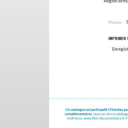
Région Bret
T
Photos :
IMPRIMER 
Enregis
Ce catalogue est participatif. N'hésitez 
complémentaires.
Sources de ce catalog
Unifrance, www.film-documentaire.fr, Fe