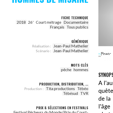
FICHE TECHNIQUE
2018
26'
Court métrage
Documentaire
Français
Tous publics
GÉNÉRIQUE
Jean-Paul Mathelier
Réalisation :
Jean-Paul Mathelier
Scénario :
MOTS CLÉS
pêche
hommes
SYNOPS
A l'a
PRODUCTION, DISTRIBUTION, ...
Tita productions
Tébéo
Production :
quête
Tébésud
TVR
de la
l'âg
PRIX & SÉLECTIONS EN FESTIVALS
Festival Pêcheurs du Monde (Prix du Court-