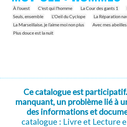
À l'ouest
C'est qui l'homme
La Cour des gants 1
Seuls, ensemble
L'Oeil du Cyclope
La Réparation nav
La Marseillaise, je l’aime moi non plus
Avec mes abeilles
Plus douce est la nuit
Ce catalogue est participatif
manquant, un problème lié à un
des informations et docum
catalogue : Livre et Lecture