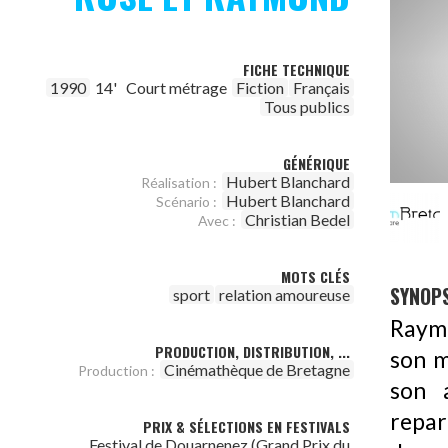
FICHE TECHNIQUE
1990
14'
Court métrage
Fiction
Français
Tous publics
GÉNÉRIQUE
Hubert Blanchard
Réalisation :
Hubert Blanchard
Scénario :
Christian Bedel
Avec :
MOTS CLÉS
SYNOPS
sport
relation amoureuse
Raymon
PRODUCTION, DISTRIBUTION, ...
son m
Cinémathèque de Bretagne
Production :
son a
repar
PRIX & SÉLECTIONS EN FESTIVALS
Festival de Douarnenez (Grand Prix du