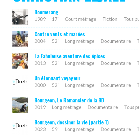
Boomerang
1989
17'
Court métrage
Fiction
Tous p
Contre vents et marées
2004
52'
Long métrage
Documentaire
La Fabuleuse aventure des épices
2013
52'
Long métrage
Documentaire
Un étonnant voyageur
2000
52'
Long métrage
Documentaire
Bourgeon, Le Romancier de la BD
2019
Long métrage
Documentaire
Tous p
Bourgeon, dessiner la vie (partie 1)
2023
59'
Long métrage
Documentaire