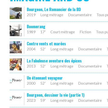
Bourgeon, Le Romancier de la BD
2019
Long métrage
Documentaire
Tous p
Boomerang
1989
17'
Court métrage
Fiction
Tous p
Contre vents et marées
2004
52'
Long métrage
Documentaire
La Fabuleuse aventure des épices
2013
52'
Long métrage
Documentaire
Un étonnant voyageur
2000
52'
Long métrage
Documentaire
Bourgeon, dessiner la vie (partie 1)
2023
59'
Long métrage
Documentaire