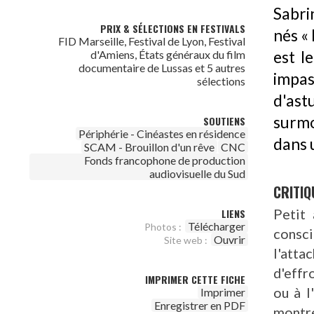
Sabri
PRIX & SÉLECTIONS EN FESTIVALS
nés «
FID Marseille, Festival de Lyon, Festival
d'Amiens, États généraux du film
est l
documentaire de Lussas et 5 autres
impas
sélections
d'ast
surmo
SOUTIENS
Périphérie - Cinéastes en résidence
dans 
SCAM - Brouillon d'un rêve
CNC
Fonds francophone de production
audiovisuelle du Sud
CRITIQ
Petit 
LIENS
Télécharger
Photos :
consc
Ouvrir
Site web :
l'atta
d'effr
IMPRIMER CETTE FICHE
ou à l
Imprimer
Enregistrer en PDF
montre