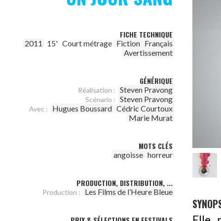
FICHE TECHNIQUE
2011
15'
Court métrage
Fiction
Français
Avertissement
GÉNÉRIQUE
Steven Pravong
Réalisation :
Steven Pravong
Scénario :
Hugues Boussard
Cédric Courtoux
Avec :
Marie Murat
MOTS CLÉS
angoisse
horreur
PRODUCTION, DISTRIBUTION, ...
Les Films de l’Heure Bleue
Production :
SYNOPS
Elle 
PRIX & SÉLECTIONS EN FESTIVALS