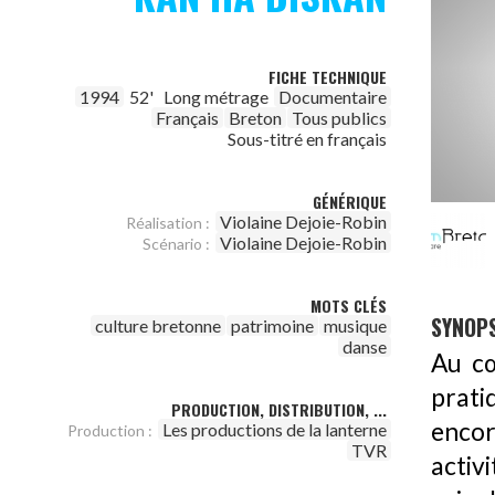
FICHE TECHNIQUE
1994
52'
Long métrage
Documentaire
Français
Breton
Tous publics
Sous-titré en français
GÉNÉRIQUE
Violaine Dejoie-Robin
Réalisation :
Violaine Dejoie-Robin
Scénario :
MOTS CLÉS
SYNOPS
culture bretonne
patrimoine
musique
danse
Au cœ
prati
PRODUCTION, DISTRIBUTION, ...
encor
Les productions de la lanterne
Production :
TVR
activ