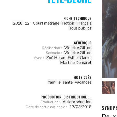
FICHE TECHNIQUE
2018
12'
Court métrage
Fiction
Français
Tous publics
GÉNÉRIQUE
Violette Gitton
Réalisation :
Violette Gitton
Scénario :
Zoé Heran
Esther Garrel
Avec :
Martine Demaret
MOTS CLÉS
famille
santé
vacances
PRODUCTION, DISTRIBUTION, ...
Autoproduction
Production :
SYNOPS
17/03/2018
Date de sortie nationale :
Deux 