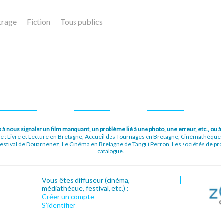
trage
Fiction
Tous publics
pas à nous signaler un film manquant, un problème lié à une photo, une erreur, etc., o
ue : Livre et Lecture en Bretagne, Accueil des Tournages en Bretagne, Cinémathèqu
stival de Douarnenez, Le Cinéma en Bretagne de Tangui Perron, Les sociétés de prod
catalogue.
Vous êtes diffuseur (cinéma,
médiathèque, festival, etc.) :
Créer un compte
S’identifier