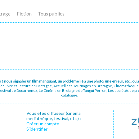
trage
Fiction
Tous publics
pas à nous signaler un film manquant, un problème lié à une photo, une erreur, etc., o
ue : Livre et Lecture en Bretagne, Accueil des Tournages en Bretagne, Cinémathèqu
stival de Douarnenez, Le Cinéma en Bretagne de Tangui Perron, Les sociétés de prod
catalogue.
Vous êtes diffuseur (cinéma,
médiathèque, festival, etc.) :
Créer un compte
S’identifier