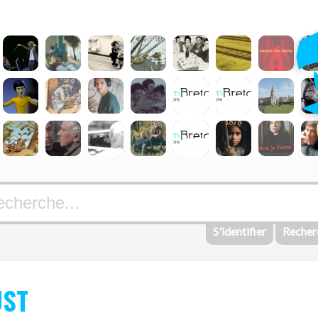
S'identifier
Recher
UST