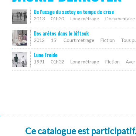
De l'usage du sextoy en temps de crise
2013
01h30
Long métrage
Documentaire
Des arêtes dans le bifteck
2012
15'
Court métrage
Fiction
Tous p
Lune Froide
1991
01h32
Long métrage
Fiction
Aver
Ce catalogue est participatif