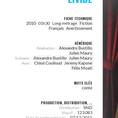
FICHE TECHNIQUE
2010
01h30
Long métrage
Fiction
Français
Avertissement
GÉNÉRIQUE
Alexandre Bustillo
Réalisation :
Julien Maury
Alexandre Bustillo
Julien Maury
Scénario :
Chloé Coulloud
Jeremy Kapone
Avec :
Félix Moati
MOTS CLÉS
conte
PRODUCTION, DISTRIBUTION, ...
SND
Distribution :
123.083
Visa n° :
07/12/2011
Date de sortie nationale :