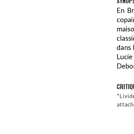
SYNOPS
En Br
copai
mais
class
dans 
Lucie
Debor
CRITIQ
"Livi
attach