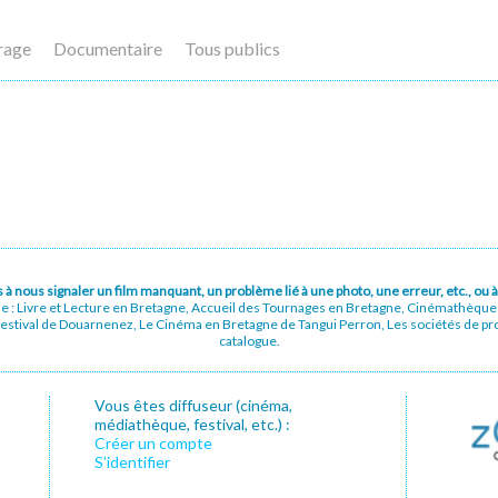
rage
Documentaire
Tous publics
pas à nous signaler un film manquant, un problème lié à une photo, une erreur, etc., o
ue : Livre et Lecture en Bretagne, Accueil des Tournages en Bretagne, Cinémathèqu
stival de Douarnenez, Le Cinéma en Bretagne de Tangui Perron, Les sociétés de prod
catalogue.
Vous êtes diffuseur (cinéma,
médiathèque, festival, etc.) :
Créer un compte
S’identifier