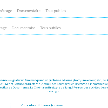
métrage
Documentaire
Tous publics
rage
Documentaire
Tous publics
pas à nous signaler un film manquant, un problème lié à une photo, une erreur, etc., o
ue : Livre et Lecture en Bretagne, Accueil des Tournages en Bretagne, Cinémathèqu
stival de Douarnenez, Le Cinéma en Bretagne de Tangui Perron, Les sociétés de prod
catalogue.
Vous êtes diffuseur (cinéma,