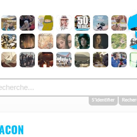
S'identifier
Recher
TACON