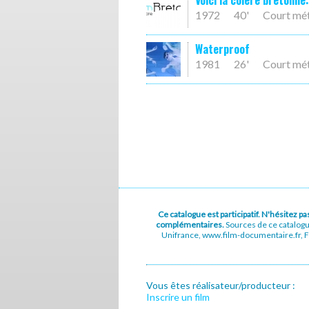
Voici la colère bretonne:
1972
40'
Court mé
Waterproof
1981
26'
Court mé
Ce catalogue est participatif. N'hésitez 
complémentaires.
Sources de ce catalog
Unifrance, www.film-documentaire.fr, Fe
Vous êtes réalisateur/producteur :
Inscrire un film