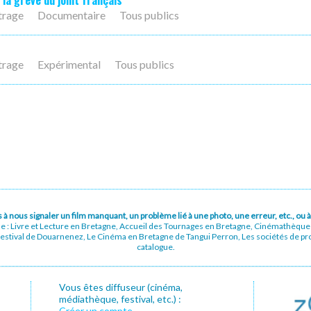
 la grève du joint français
trage
Documentaire
Tous publics
trage
Expérimental
Tous publics
pas à nous signaler un film manquant, un problème lié à une photo, une erreur, etc., o
ue : Livre et Lecture en Bretagne, Accueil des Tournages en Bretagne, Cinémathèqu
stival de Douarnenez, Le Cinéma en Bretagne de Tangui Perron, Les sociétés de prod
catalogue.
Vous êtes diffuseur (cinéma,
médiathèque, festival, etc.) :
Créer un compte