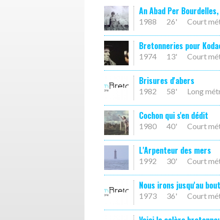
An Abad Per Bourdelles, 
1988
26'
Court mé
Bretonneries pour Kod
1974
13'
Court mé
Brisures d'abers
1982
58'
Long mét
Cochon qui s'en dédit
1980
40'
Court mé
L'Arpenteur des mers
1992
30'
Court mé
Nous irons jusqu'au bout
1973
36'
Court mé