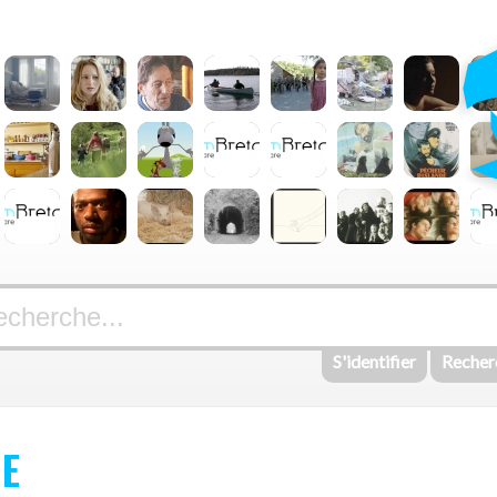
S'identifier
Recher
HE