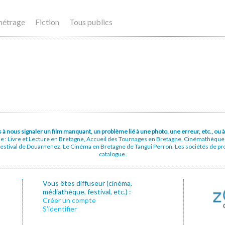
métrage
Fiction
Tous publics
pas à nous signaler un film manquant, un problème lié à une photo, une erreur, etc., o
ue : Livre et Lecture en Bretagne, Accueil des Tournages en Bretagne, Cinémathèqu
stival de Douarnenez, Le Cinéma en Bretagne de Tangui Perron, Les sociétés de prod
catalogue.
Vous êtes diffuseur (cinéma,
médiathèque, festival, etc.) :
Créer un compte
S’identifier