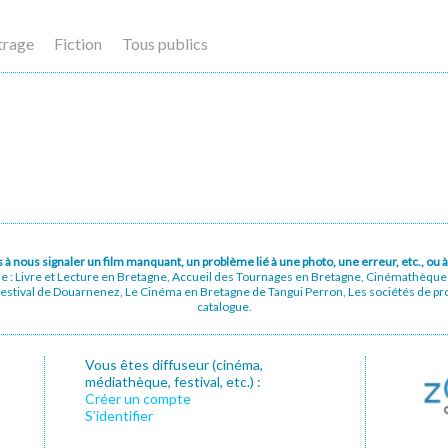
trage
Fiction
Tous publics
pas à nous signaler un film manquant, un problème lié à une photo, une erreur, etc., o
ue : Livre et Lecture en Bretagne, Accueil des Tournages en Bretagne, Cinémathèqu
stival de Douarnenez, Le Cinéma en Bretagne de Tangui Perron, Les sociétés de prod
catalogue.
Vous êtes diffuseur (cinéma,
médiathèque, festival, etc.) :
Créer un compte
S’identifier