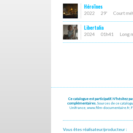
Héroïnes
2022
29'
Court mé
Libertalia
2024
01h41
Long 
Ce catalogue est participatif. N'hésitez 
complémentaires.
Sources de ce catalog
Unifrance, www.film-documentaire.fr, Fe
Vous êtes réalisateur/producteur :