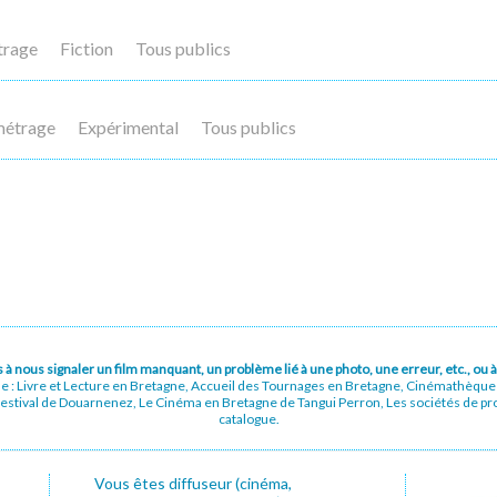
trage
Fiction
Tous publics
métrage
Expérimental
Tous publics
pas à nous signaler un film manquant, un problème lié à une photo, une erreur, etc., o
ue : Livre et Lecture en Bretagne, Accueil des Tournages en Bretagne, Cinémathèqu
stival de Douarnenez, Le Cinéma en Bretagne de Tangui Perron, Les sociétés de prod
catalogue.
Vous êtes diffuseur (cinéma,