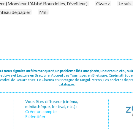
r (Monsieur L'Abbé Bourdelles, l'éveilleur)
Gwerz
Je suis
teau de papier
Mili
pas à nous signaler un film manquant, un problème lié à une photo, une erreur, etc., o
ue : Livre et Lecture en Bretagne, Accueil des Tournages en Bretagne, Cinémathèqu
stival de Douarnenez, Le Cinéma en Bretagne de Tangui Perron, Les sociétés de prod
catalogue.
Vous êtes diffuseur (cinéma,
médiathèque, festival, etc.) :
Créer un compte
S’identifier