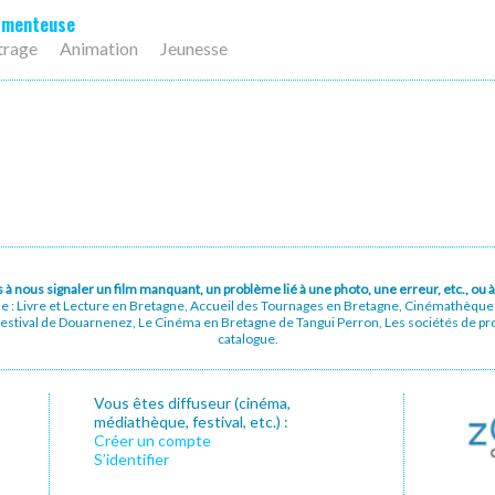
e menteuse
trage
Animation
Jeunesse
pas à nous signaler un film manquant, un problème lié à une photo, une erreur, etc., o
ue : Livre et Lecture en Bretagne, Accueil des Tournages en Bretagne, Cinémathèqu
stival de Douarnenez, Le Cinéma en Bretagne de Tangui Perron, Les sociétés de prod
catalogue.
Vous êtes diffuseur (cinéma,
médiathèque, festival, etc.) :
Créer un compte
S’identifier