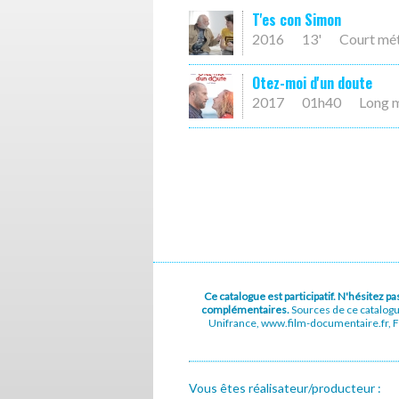
T'es con Simon
2016
13'
Court mé
Otez-moi d'un doute
2017
01h40
Long 
Ce catalogue est participatif. N'hésitez 
complémentaires.
Sources de ce catalog
Unifrance, www.film-documentaire.fr, Fe
Vous êtes réalisateur/producteur :