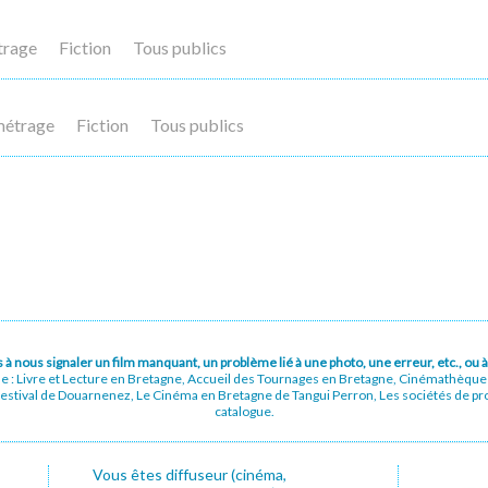
trage
Fiction
Tous publics
métrage
Fiction
Tous publics
pas à nous signaler un film manquant, un problème lié à une photo, une erreur, etc., o
ue : Livre et Lecture en Bretagne, Accueil des Tournages en Bretagne, Cinémathèqu
stival de Douarnenez, Le Cinéma en Bretagne de Tangui Perron, Les sociétés de prod
catalogue.
Vous êtes diffuseur (cinéma,