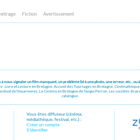
métrage
Fiction
Avertissement
pas à nous signaler un film manquant, un problème lié à une photo, une erreur, etc., o
ue : Livre et Lecture en Bretagne, Accueil des Tournages en Bretagne, Cinémathèqu
stival de Douarnenez, Le Cinéma en Bretagne de Tangui Perron, Les sociétés de prod
catalogue.
Vous êtes diffuseur (cinéma,
médiathèque, festival, etc.) :
Créer un compte
S’identifier