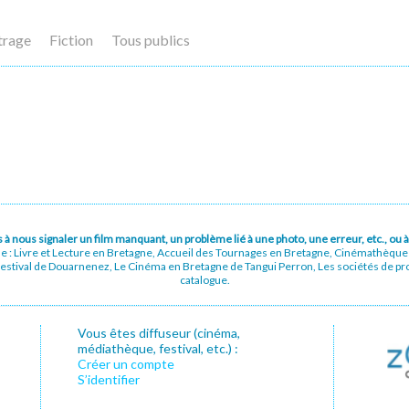
trage
Fiction
Tous publics
pas à nous signaler un film manquant, un problème lié à une photo, une erreur, etc., o
ue : Livre et Lecture en Bretagne, Accueil des Tournages en Bretagne, Cinémathèqu
stival de Douarnenez, Le Cinéma en Bretagne de Tangui Perron, Les sociétés de prod
catalogue.
Vous êtes diffuseur (cinéma,
médiathèque, festival, etc.) :
Créer un compte
S’identifier