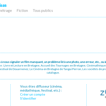
ison
métrage
Fiction
Tous publics
pas à nous signaler un film manquant, un problème lié à une photo, une erreur, etc., o
ue : Livre et Lecture en Bretagne, Accueil des Tournages en Bretagne, Cinémathèqu
stival de Douarnenez, Le Cinéma en Bretagne de Tangui Perron, Les sociétés de prod
catalogue.
Vous êtes diffuseur (cinéma,
médiathèque, festival, etc.) :
Créer un compte
S’identifier