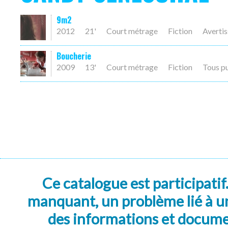
9m2
2012
21'
Court métrage
Fiction
Averti
Boucherie
2009
13'
Court métrage
Fiction
Tous p
Ce catalogue est participatif
manquant, un problème lié à un
des informations et docum