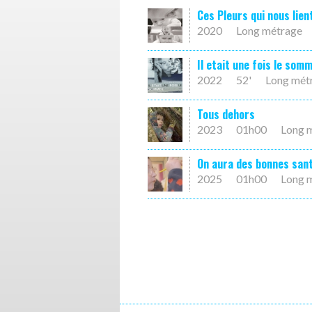
Ces Pleurs qui nous lien
2020
Long métrage
Il etait une fois le somm
2022
52'
Long mét
Tous dehors
2023
01h00
Long 
On aura des bonnes sant
2025
01h00
Long 