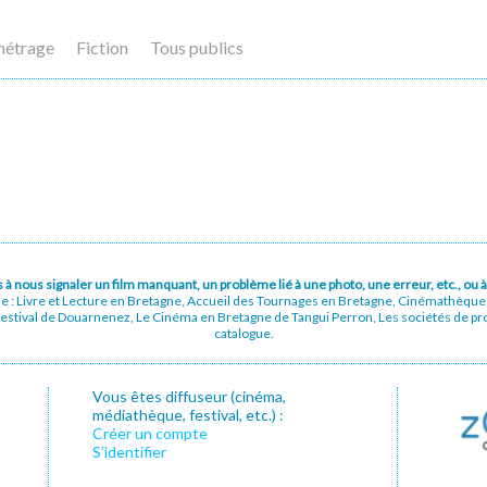
métrage
Fiction
Tous publics
pas à nous signaler un film manquant, un problème lié à une photo, une erreur, etc., o
ue : Livre et Lecture en Bretagne, Accueil des Tournages en Bretagne, Cinémathèqu
stival de Douarnenez, Le Cinéma en Bretagne de Tangui Perron, Les sociétés de prod
catalogue.
Vous êtes diffuseur (cinéma,
médiathèque, festival, etc.) :
Créer un compte
S’identifier