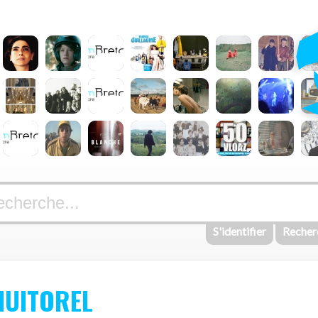
S'identifier
Recher
HUITOREL