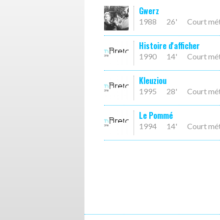
Gwerz
1988
26'
Court mé
Histoire d'afficher
1990
14'
Court mé
Kleuziou
1995
28'
Court mé
Le Pommé
1994
14'
Court mé