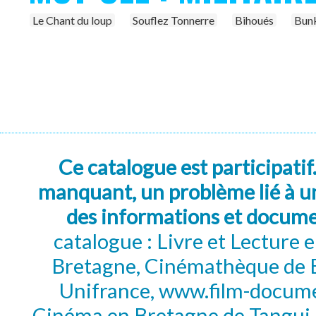
Le Chant du loup
Souflez Tonnerre
Bihoués
Bunk
Ce catalogue est participatif
manquant, un problème lié à un
des informations et docum
catalogue : Livre et Lecture
Bretagne, Cinémathèque de B
Unifrance, www.film-documen
Cinéma en Bretagne de Tangui P