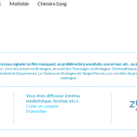
n
Mathilde
Chimère Song
pas à nous signaler un film manquant, un problème lié à une photo, une erreur, etc., o
ue : Livre et Lecture en Bretagne, Accueil des Tournages en Bretagne, Cinémathèqu
stival de Douarnenez, Le Cinéma en Bretagne de Tangui Perron, Les sociétés de prod
catalogue.
Vous êtes diffuseur (cinéma,
médiathèque, festival, etc.) :
Créer un compte
S’identifier