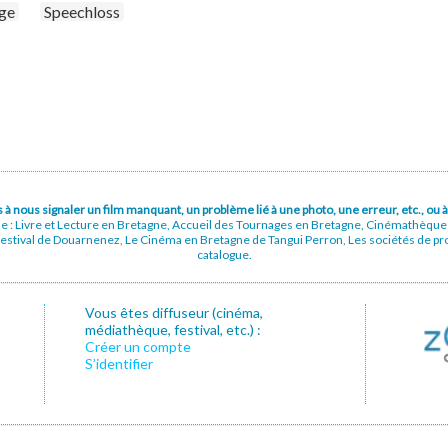
age
Speechloss
pas à nous signaler un film manquant, un problème lié à une photo, une erreur, etc., o
ue : Livre et Lecture en Bretagne, Accueil des Tournages en Bretagne, Cinémathèqu
stival de Douarnenez, Le Cinéma en Bretagne de Tangui Perron, Les sociétés de prod
catalogue.
Vous êtes diffuseur (cinéma,
médiathèque, festival, etc.) :
Créer un compte
S’identifier