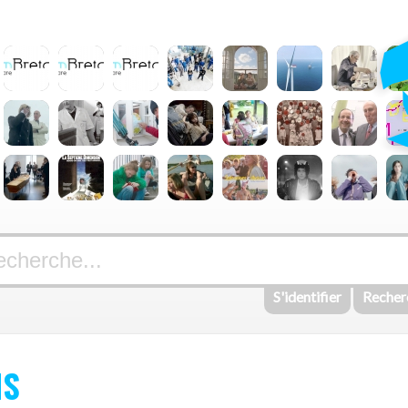
S'identifier
Recher
IS