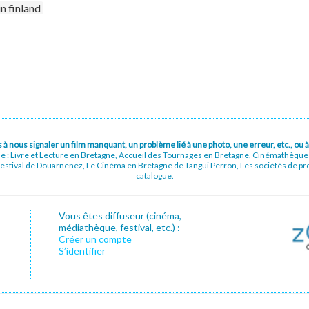
n finland
pas à nous signaler un film manquant, un problème lié à une photo, une erreur, etc., o
ue : Livre et Lecture en Bretagne, Accueil des Tournages en Bretagne, Cinémathèqu
stival de Douarnenez, Le Cinéma en Bretagne de Tangui Perron, Les sociétés de prod
catalogue.
Vous êtes diffuseur (cinéma,
médiathèque, festival, etc.) :
Créer un compte
S’identifier