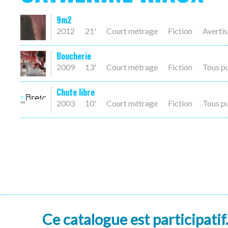
9m2
2012
21'
Court métrage
Fiction
Averti
Boucherie
2009
13'
Court métrage
Fiction
Tous p
Chute libre
2003
10'
Court métrage
Fiction
Tous p
Ce catalogue est participatif